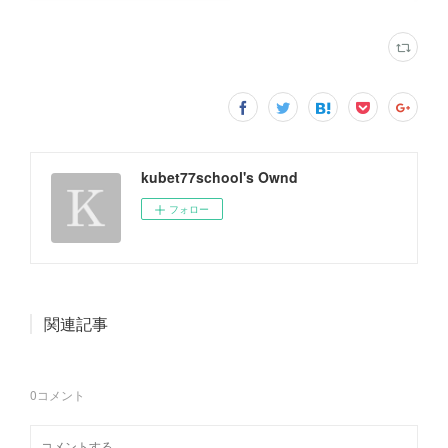
kubet77school's Ownd
フォロー
関連記事
0
コメント