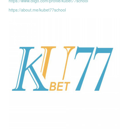
https://www.diigo.com/profile/kubet77school
https://about.me/kubet77school